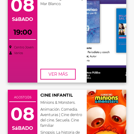
08
Mar Blanco.
SáBADO
19:00
Centro Joven
Varios
VER MÁS
CINE INFANTIL
AGOSTO/26
Minions & Monsters.
08
Animación. Comedia.
Aventuras | Cine dentro
del cine. Secuela. Cine
familiar
SáBADO
Sinopsis: La historia de