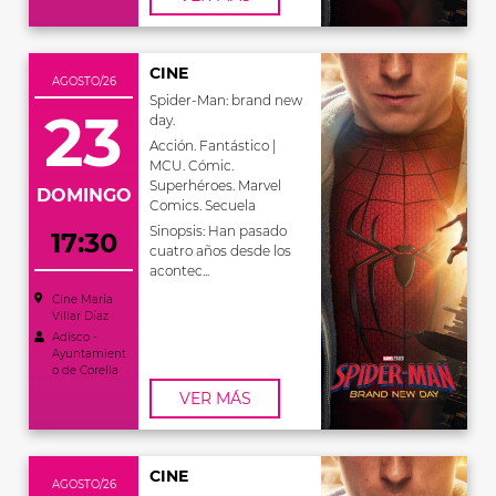
CINE
AGOSTO/26
Spider-Man: brand new
23
day.
Acción. Fantástico |
MCU. Cómic.
Superhéroes. Marvel
DOMINGO
Comics. Secuela
Sinopsis: Han pasado
17:30
cuatro años desde los
acontec...
Cine María
Villar Díaz
Adisco -
Ayuntamient
o de Corella
VER MÁS
CINE
AGOSTO/26