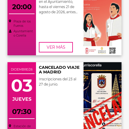
en el Ayuntamiento,
20:00
hasta el viernes 21 de
agosto de 2026, antes...
Plaza de los
Fueros
Ayuntamient
o Corella
VER MÁS
CANCELADO VIAJE
DICIEMBRE/26
A MADRID
03
Inscripciones del 23 al
27 de junio.
JUEVES
07:30
Estación de