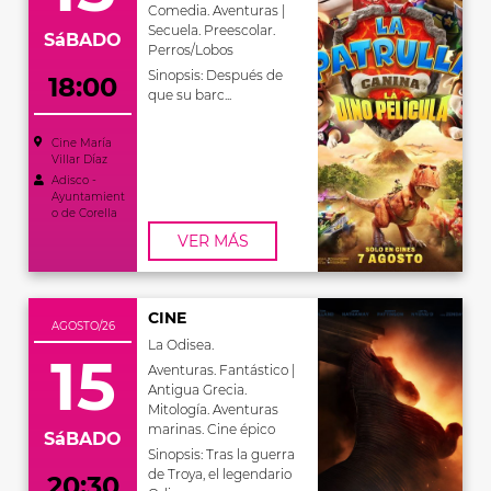
Comedia. Aventuras |
Secuela. Preescolar.
SáBADO
Perros/Lobos
Sinopsis: Después de
18:00
que su barc...
Cine María
Villar Díaz
Adisco -
Ayuntamient
o de Corella
VER MÁS
CINE
AGOSTO/26
La Odisea.
15
Aventuras. Fantástico |
Antigua Grecia.
Mitología. Aventuras
marinas. Cine épico
SáBADO
Sinopsis: Tras la guerra
de Troya, el legendario
20:30