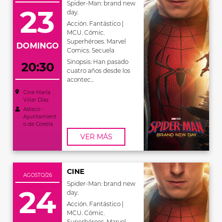
Spider-Man: brand new
23
day.
Acción. Fantástico |
MCU. Cómic.
Superhéroes. Marvel
DOMINGO
Comics. Secuela
Sinopsis: Han pasado
20:30
cuatro años desde los
acontec...
Cine María
Villar Díaz
Adisco -
Ayuntamient
o de Corella
VER MÁS
CINE
AGOSTO/26
Spider-Man: brand new
24
day.
Acción. Fantástico |
MCU. Cómic.
Superhéroes. Marvel