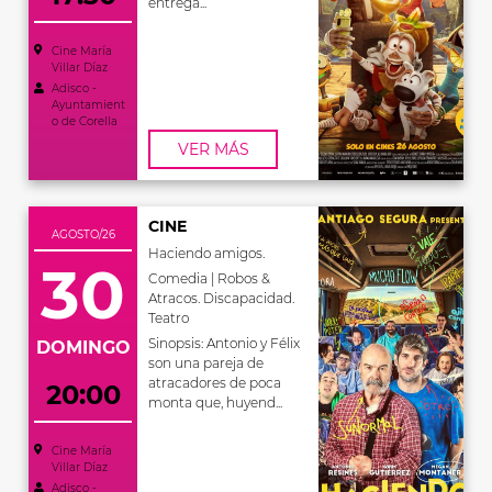
entrega...
Cine María
Villar Díaz
Adisco -
Ayuntamient
o de Corella
VER MÁS
CINE
AGOSTO/26
Haciendo amigos.
30
Comedia | Robos &
Atracos. Discapacidad.
Teatro
Sinopsis: Antonio y Félix
DOMINGO
son una pareja de
atracadores de poca
20:00
monta que, huyend...
Cine María
Villar Díaz
Adisco -