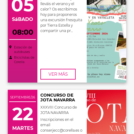
05
lleváis el verano y el
calor? Os escribimos
hoy para proponeros
SáBADO
una excursión fresquita
por Tierra Estella y
08:00
compartir una pr...
Estación de
autobuses
Biciclistas de
Corella
VER MÁS
CONCURSO DE
SEPTIEMBRE/26
JOTA NAVARRA
22
XXXVIII Concurso de
JOTA NAVARRA
Inscripciones en el
email
MARTES
conserjecc@corella.es o