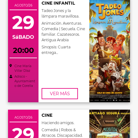
CINE INFANTIL
AGOSTO/26
Tadeo Jones y la
29
lámpara maravillosa.
Animación. Aventuras.
Comedia | Secuela. Cine
familiar. Cazatesoros.
SáBADO
Antigua Arabia
Sinopsis: Cuarta
20:00
entrega...
Cine María
Villar Díaz
Adisco -
Ayuntamient
o de Corella
VER MÁS
CINE
AGOSTO/26
Haciendo amigos.
29
Comedia | Robos &
Atracos. Discapacidad.