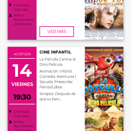
Cine María
Villar Díaz
Adisco -
Ayuntamient
o de Corella
VER MÁS
CINE INFANTIL
AGOSTO/26
La Patrulla Canina: la
14
Dino Película.
Animación. Infantil.
Comedia. Aventuras |
Secuela. Preescolar.
VIERNES
Perros/Lobos
Sinopsis: Después de
19:30
que su barc...
Cine María
Villar Díaz
Adisco -
Ayuntamient
o de Corella