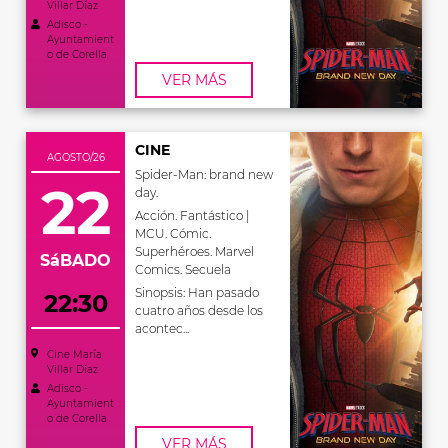
Villar Díaz
Adisco -
Ayuntamient
o de Corella
VER MÁS
CINE
AGOSTO/26
Spider-Man: brand new
22
day.
Acción. Fantástico |
MCU. Cómic.
Superhéroes. Marvel
SáBADO
Comics. Secuela
Sinopsis: Han pasado
22:30
cuatro años desde los
acontec...
Cine María
Villar Díaz
Adisco -
Ayuntamient
o de Corella
VER MÁS