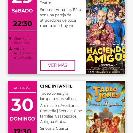
Teatro
Sinopsis: Antonio y Félix
SáBADO
son una pareja de
atracadores de poca
22:30
monta que, huyend...
Cine María
Villar Díaz
Adisco -
Ayuntamient
o de Corella
VER MÁS
CINE INFANTIL
AGOSTO/26
Tadeo Jones y la
30
lámpara maravillosa.
Animación. Aventuras.
Comedia | Secuela. Cine
familiar. Cazatesoros.
DOMINGO
Antigua Arabia
Sinopsis: Cuarta
17:30