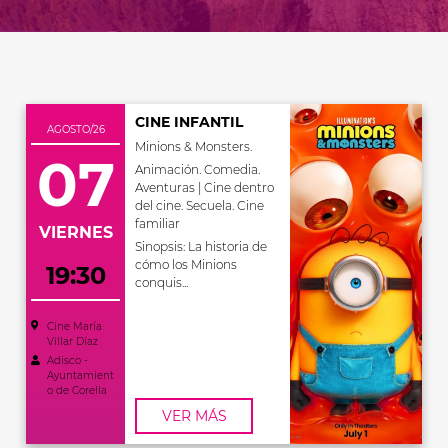
CINE INFANTIL
AGOSTO/26
Minions & Monsters.
07
Animación. Comedia.
Aventuras | Cine dentro
del cine. Secuela. Cine
familiar
VIERNES
Sinopsis: La historia de
cómo los Minions
19:30
conquis...
Cine María
Villar Díaz
Adisco -
Ayuntamient
o de Corella
VER MÁS