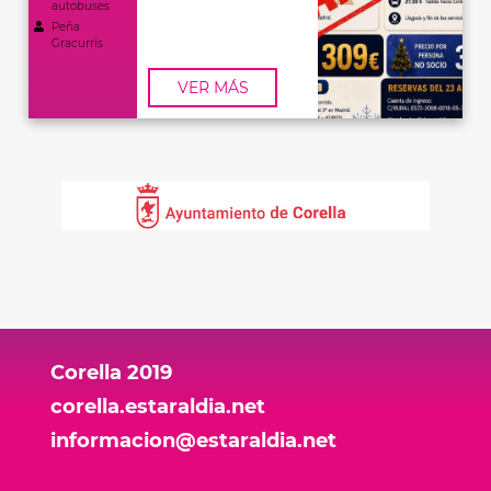
autobuses
Peña
Gracurris
VER MÁS
Corella 2019
corella.estaraldia.net
informacion@estaraldia.net