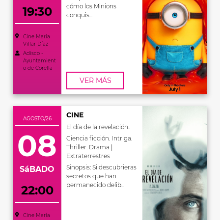
cómo los Minions
19:30
conquis...
Cine María
Villar Díaz
Adisco -
Ayuntamient
o de Corella
VER MÁS
CINE
AGOSTO/26
El día de la revelación..
08
Ciencia ficción. Intriga.
Thriller. Drama |
Extraterrestres
Sinopsis: Si descubrieras
SáBADO
secretos que han
permanecido delib...
22:00
Cine María