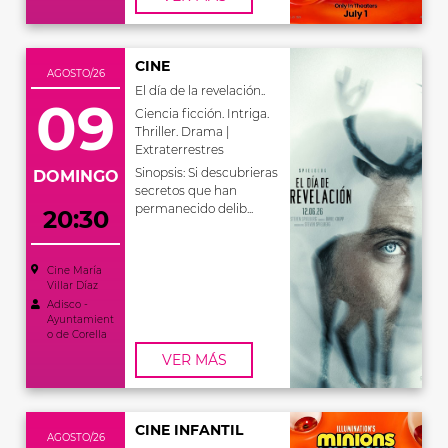
CINE
AGOSTO/26
El día de la revelación..
09
Ciencia ficción. Intriga.
Thriller. Drama |
Extraterrestres
Sinopsis: Si descubrieras
DOMINGO
secretos que han
permanecido delib...
20:30
Cine María
Villar Díaz
Adisco -
Ayuntamient
o de Corella
VER MÁS
CINE INFANTIL
AGOSTO/26