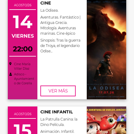
CINE
AGOSTO/26
La Odisea.
14
Aventuras. Fantástico |
Antigua Grecia.
Mitología. Aventuras
marinas. Cine épico
VIERNES
Sinopsis: Tras la guerra
de Troya, el legendario
22:00
Odise...
Cine María
Villar Díaz
Adisco -
Ayuntamient
o de Corella
VER MÁS
CINE INFANTIL
AGOSTO/26
La Patrulla Canina: la
15
Dino Película.
Animación. Infantil.