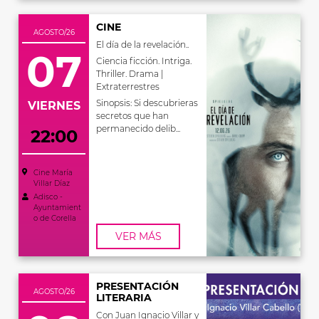
CINE
AGOSTO/26
El día de la revelación..
07
Ciencia ficción. Intriga.
Thriller. Drama |
Extraterrestres
Sinopsis: Si descubrieras
VIERNES
secretos que han
permanecido delib...
22:00
Cine María
Villar Díaz
Adisco -
Ayuntamient
o de Corella
VER MÁS
PRESENTACIÓN
AGOSTO/26
LITERARIA
Con Juan Ignacio Villar y