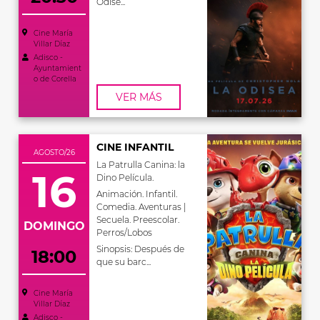
Odise...
Cine María
Villar Díaz
Adisco -
Ayuntamient
o de Corella
VER MÁS
CINE INFANTIL
AGOSTO/26
La Patrulla Canina: la
16
Dino Película.
Animación. Infantil.
Comedia. Aventuras |
Secuela. Preescolar.
DOMINGO
Perros/Lobos
Sinopsis: Después de
18:00
que su barc...
Cine María
Villar Díaz
Adisco -