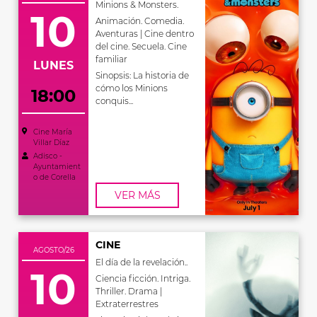
Minions & Monsters.
10
Animación. Comedia.
Aventuras | Cine dentro
del cine. Secuela. Cine
familiar
LUNES
Sinopsis: La historia de
cómo los Minions
18:00
conquis...
Cine María
Villar Díaz
Adisco -
Ayuntamient
o de Corella
VER MÁS
CINE
AGOSTO/26
El día de la revelación..
10
Ciencia ficción. Intriga.
Thriller. Drama |
Extraterrestres