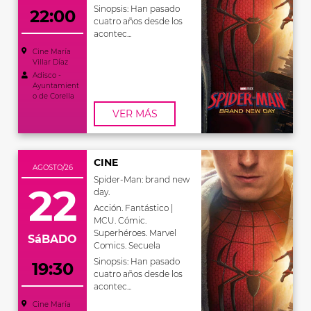
Sinopsis: Han pasado
22:00
cuatro años desde los
acontec...
Cine María
Villar Díaz
Adisco -
Ayuntamient
o de Corella
VER MÁS
CINE
AGOSTO/26
Spider-Man: brand new
22
day.
Acción. Fantástico |
MCU. Cómic.
Superhéroes. Marvel
SáBADO
Comics. Secuela
Sinopsis: Han pasado
19:30
cuatro años desde los
acontec...
Cine María