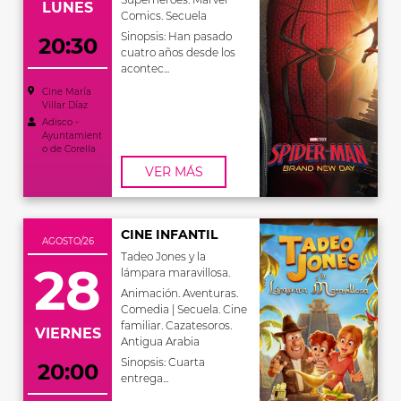
LUNES
Comics. Secuela
Sinopsis: Han pasado
20:30
cuatro años desde los
acontec...
Cine María
Villar Díaz
Adisco -
Ayuntamient
o de Corella
VER MÁS
CINE INFANTIL
AGOSTO/26
Tadeo Jones y la
28
lámpara maravillosa.
Animación. Aventuras.
Comedia | Secuela. Cine
familiar. Cazatesoros.
VIERNES
Antigua Arabia
Sinopsis: Cuarta
20:00
entrega...