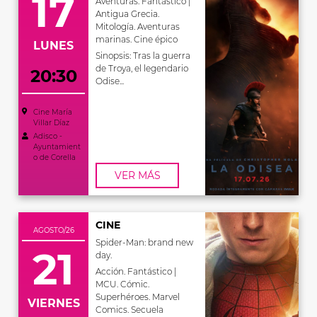
17
Aventuras. Fantástico |
Antigua Grecia.
Mitología. Aventuras
marinas. Cine épico
LUNES
Sinopsis: Tras la guerra
de Troya, el legendario
20:30
Odise...
Cine María
Villar Díaz
Adisco -
Ayuntamient
o de Corella
VER MÁS
CINE
AGOSTO/26
Spider-Man: brand new
21
day.
Acción. Fantástico |
MCU. Cómic.
Superhéroes. Marvel
VIERNES
Comics. Secuela