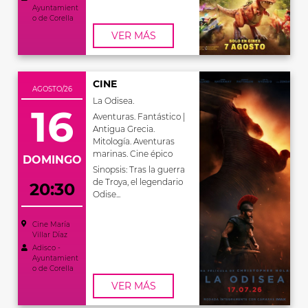
Ayuntamient
o de Corella
VER MÁS
CINE
AGOSTO/26
La Odisea.
16
Aventuras. Fantástico |
Antigua Grecia.
Mitología. Aventuras
marinas. Cine épico
DOMINGO
Sinopsis: Tras la guerra
de Troya, el legendario
20:30
Odise...
Cine María
Villar Díaz
Adisco -
Ayuntamient
o de Corella
VER MÁS