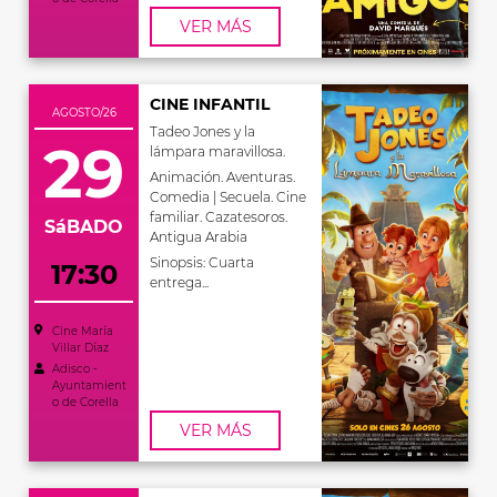
VER MÁS
CINE INFANTIL
AGOSTO/26
Tadeo Jones y la
29
lámpara maravillosa.
Animación. Aventuras.
Comedia | Secuela. Cine
familiar. Cazatesoros.
SáBADO
Antigua Arabia
Sinopsis: Cuarta
17:30
entrega...
Cine María
Villar Díaz
Adisco -
Ayuntamient
o de Corella
VER MÁS