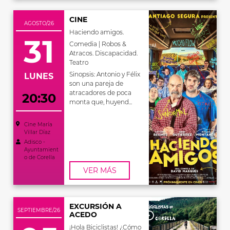
CINE
AGOSTO/26
Haciendo amigos.
31
Comedia | Robos &
Atracos. Discapacidad.
Teatro
Sinopsis: Antonio y Félix
LUNES
son una pareja de
atracadores de poca
20:30
monta que, huyend...
Cine María
Villar Díaz
Adisco -
Ayuntamient
o de Corella
VER MÁS
EXCURSIÓN A
SEPTIEMBRE/26
ACEDO
¡Hola Biciclistas! ¿Cómo