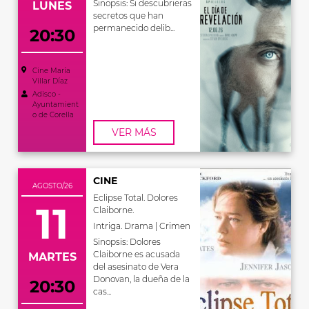
Sinopsis: Si descubrieras
LUNES
secretos que han
permanecido delib...
20:30
Cine María
Villar Díaz
Adisco -
Ayuntamient
o de Corella
VER MÁS
CINE
AGOSTO/26
Eclipse Total. Dolores
11
Claiborne.
Intriga. Drama | Crimen
Sinopsis: Dolores
Claiborne es acusada
MARTES
del asesinato de Vera
Donovan, la dueña de la
20:30
cas...