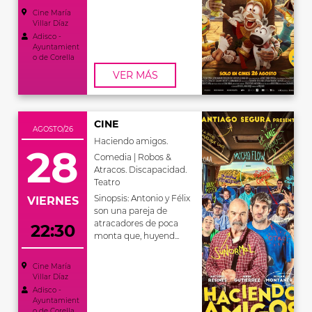
Cine María
Villar Díaz
Adisco -
Ayuntamient
o de Corella
VER MÁS
CINE
AGOSTO/26
Haciendo amigos.
28
Comedia | Robos &
Atracos. Discapacidad.
Teatro
Sinopsis: Antonio y Félix
VIERNES
son una pareja de
atracadores de poca
22:30
monta que, huyend...
Cine María
Villar Díaz
Adisco -
Ayuntamient
o de Corella