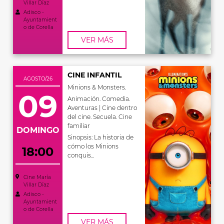
Villar Díaz
Adisco -
Ayuntamient
o de Corella
VER MÁS
CINE INFANTIL
AGOSTO/26
Minions & Monsters.
09
Animación. Comedia.
Aventuras | Cine dentro
del cine. Secuela. Cine
familiar
DOMINGO
Sinopsis: La historia de
cómo los Minions
18:00
conquis...
Cine María
Villar Díaz
Adisco -
Ayuntamient
o de Corella
VER MÁS