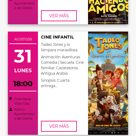
Ayuntamient
o de Corella
VER MÁS
CINE INFANTIL
AGOSTO/26
Tadeo Jones y la
31
lámpara maravillosa.
Animación. Aventuras.
Comedia | Secuela. Cine
familiar. Cazatesoros.
LUNES
Antigua Arabia
Sinopsis: Cuarta
18:00
entrega...
Cine María
Villar Díaz
Adisco -
Ayuntamient
o de Corella
VER MÁS