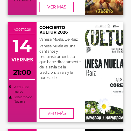
VER MÁS
CONCIERTO
AGOSTO/26
KULTUR 2026
14
Vanesa Muela: De Raíz
Vanesa Muela es una
cantante y
multiinstrumentista
VIERNES
que bebe directamente
de la savia de la
21:00
tradición, la raíz y la
pureza de...
Plaza 8 de
marzo
Gobierno de
Navarra
VER MÁS